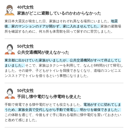
40代女性
家族がどこに避難しているのかわからなかった
東日本大震災が発生した日、家族はそれぞれ異なる場所にいました。
地震
後、家のマンションのドアが開かず、家に入れませんでした。
家族の避難場
所を確認するために、何カ所も体育館を回って探すのに苦労しました。
50代女性
公共交通機関が使えなかった
東京都に出かけていた家族がいましたが、公共交通機関がすべて停止してし
まいました。
そこで、家族はタクシーを利用して、なんと6時間かけて帰宅し
ました。その途中、子どもがトイレを我慢できなくなり、道端のコンビニエ
ンスストアでトイレを借りるという事態になりました。
50代女性
手回し懐中電灯なら停電時も使えた
手動で発電できる懐中電灯がとても役立ちました。
電池がすぐに切れてしま
うため、家族全員で交代しながら手動で発電し、明かりを確保できました。
この体験を通じて、今後もすぐ手に取れる場所に懐中電灯を置いておきたい
と改めて感じました。