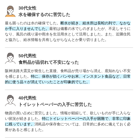
30代女性
水を確保するのに苦労した
最も困ったのは水の確保でした。
断水が続き、給水所は長蛇の列で、なかな
か手に入りませんでした。
最初は備蓄の水でしのぎましたが、不足しそうに
なり、風呂の残り湯や雨水を生活用水として活用しました。また、近隣住民
と協力し、給水情報を共有しながらなんとか乗り切りました。
50代男性
食料品が品切れて不安になった
阪神淡路大震災が発生した直後、食料品が売り場から消え、底知れない不安
を感じました。
特に、保存が効くパンやお米、インスタント食品など、日常
的に使う品々が消えていったことが印象的でした。
40代男性
トイレットペーパーの入手に苦労した
物資の買い占めに苦労しました。情報が錯綜して、欲しいものが手に入らな
い状況が続きました。
特にトイレットペーパーの入手が困難で、非常に印象
に残っています。
消耗品や保存食については、日常的に多めに備えておく必
要があると感じました。