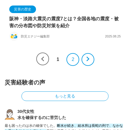
災害の歴史
阪神・淡路大震災の震度7とは？全国各地の震度・被
害の分布図や防災対策を紹介
防災エナジー編集部
2025.08.25
1
2
災害経験者の声
もっと見る
30代女性
水を確保するのに苦労した
最も困ったのは水の確保でした。
断水が続き、給水所は長蛇の列で、なかな