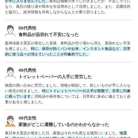
か手に入りませんでした。
最初は備蓄の水でしのぎましたが、不足しそうに
なり、風呂の残り湯や雨水を生活用水として活用しました。また、近隣住民
と協力し、給水情報を共有しながらなんとか乗り切りました。
50代男性
食料品が品切れて不安になった
阪神淡路大震災が発生した直後、食料品が売り場から消え、底知れない不安
を感じました。
特に、保存が効くパンやお米、インスタント食品など、日常
的に使う品々が消えていったことが印象的でした。
40代男性
トイレットペーパーの入手に苦労した
物資の買い占めに苦労しました。情報が錯綜して、欲しいものが手に入らな
い状況が続きました。
特にトイレットペーパーの入手が困難で、非常に印象
に残っています。
消耗品や保存食については、日常的に多めに備えておく必
要があると感じました。
40代女性
家族がどこに避難しているのかわからなかった
東日本大震災が発生した日、家族はそれぞれ異なる場所にいました。
地震