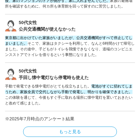
後、家のマンションのドアが開かず、家に入れませんでした。
家族の避難場
所を確認するために、何カ所も体育館を回って探すのに苦労しました。
50代女性
公共交通機関が使えなかった
東京都に出かけていた家族がいましたが、公共交通機関がすべて停止してし
まいました。
そこで、家族はタクシーを利用して、なんと6時間かけて帰宅し
ました。その途中、子どもがトイレを我慢できなくなり、道端のコンビニエ
ンスストアでトイレを借りるという事態になりました。
50代女性
手回し懐中電灯なら停電時も使えた
手動で発電できる懐中電灯がとても役立ちました。
電池がすぐに切れてしま
うため、家族全員で交代しながら手動で発電し、明かりを確保できました。
この体験を通じて、今後もすぐ手に取れる場所に懐中電灯を置いておきたい
と改めて感じました。
※2025年7月時点のアンケート結果
もっと見る