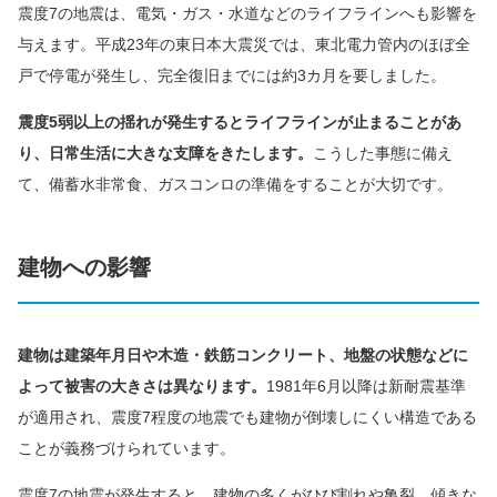
震度7の地震は、電気・ガス・水道などのライフラインへも影響を
与えます。平成23年の東日本大震災では、東北電力管内のほぼ全
戸で停電が発生し、完全復旧までには約3カ月を要しました。
震度5弱以上の揺れが発生するとライフラインが止まることがあ
り、日常生活に大きな支障をきたします。
こうした事態に備え
て、備蓄水非常食、ガスコンロの準備をすることが大切です。
建物への影響
建物は建築年月日や木造・鉄筋コンクリート、地盤の状態などに
よって被害の大きさは異なります。
1981年6月以降は新耐震基準
が適用され、震度7程度の地震でも建物が倒壊しにくい構造である
ことが義務づけられています。
震度7の地震が発生すると、建物の多くがひび割れや亀裂、傾きな