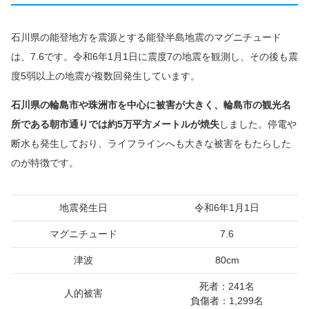
石川県の能登地方を震源とする能登半島地震のマグニチュード
は、7.6です。令和6年1月1日に震度7の地震を観測し、その後も震
度5弱以上の地震が複数回発生しています。
石川県の輪島市や珠洲市を中心に被害が大きく、輪島市の観光名
所である朝市通りでは約5万平方メートルが焼失
しました。停電や
断水も発生しており、ライフラインへも大きな被害をもたらした
のが特徴です。
地震発生日
令和6年1月1日
マグニチュード
7.6
津波
80cm
死者：241名
人的被害
負傷者：1,299名