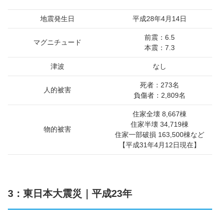
地震発生日
平成28年4月14日
前震：6.5
マグニチュード
本震：7.3
津波
なし
死者：273名
人的被害
負傷者：2,809名
住家全壊 8,667棟
住家半壊 34,719棟
物的被害
住家一部破損 163,500棟など
【平成31年4月12日現在】
3：東日本大震災｜平成23年