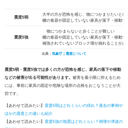
大半の方が恐怖を感じ、物につかまりたいと感
震度5弱
棚の食器や固定していない家具が落下・移動す
物につかまらないと歩くことが難しい
震度5強
棚の食器や固定していない家具が落下・移動す
補強されていないブロック塀が崩れることがあ
出典：
気象庁｜震度について
震度5弱・震度5強では多くの方が恐怖を感じ、家具の落下や移動
などの被害が出る可能性があります。
被害を最小限に抑えるため
には、事前に家具の固定や危険な場所の点検をおこなうことが大
切です。
【あわせて読みたい】
震度5弱はどれくらいの揺れ？過去の事例や
ほかの震度との違いも紹介
【あわせて読みたい】
震度5強の地震はどれくらい？倒壊や津波の