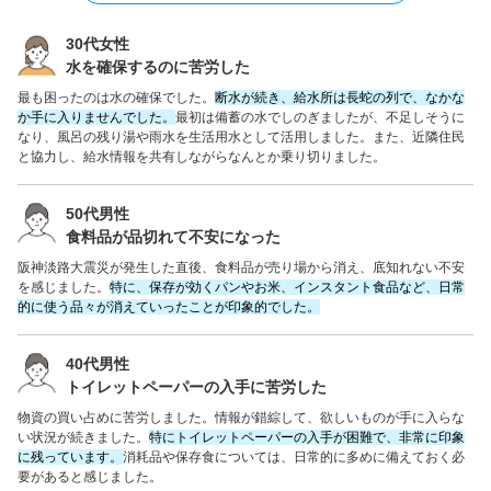
30代女性
水を確保するのに苦労した
最も困ったのは水の確保でした。
断水が続き、給水所は長蛇の列で、なかな
か手に入りませんでした。
最初は備蓄の水でしのぎましたが、不足しそうに
なり、風呂の残り湯や雨水を生活用水として活用しました。また、近隣住民
と協力し、給水情報を共有しながらなんとか乗り切りました。
50代男性
食料品が品切れて不安になった
阪神淡路大震災が発生した直後、食料品が売り場から消え、底知れない不安
を感じました。
特に、保存が効くパンやお米、インスタント食品など、日常
的に使う品々が消えていったことが印象的でした。
40代男性
トイレットペーパーの入手に苦労した
物資の買い占めに苦労しました。情報が錯綜して、欲しいものが手に入らな
い状況が続きました。
特にトイレットペーパーの入手が困難で、非常に印象
に残っています。
消耗品や保存食については、日常的に多めに備えておく必
要があると感じました。