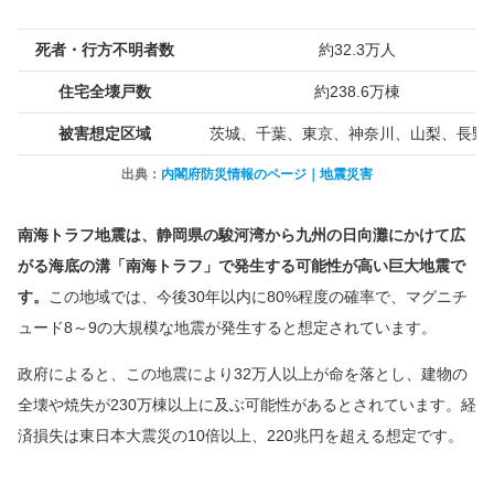
死者・行方不明者数
約32.3万人
住宅全壊戸数
約238.6万棟
被害想定区域
茨城、千葉、東京、神奈川、山梨、長野
出典：
内閣府防災情報のページ｜地震災害
南海トラフ地震は、静岡県の駿河湾から九州の日向灘にかけて広
がる海底の溝「南海トラフ」で発生する可能性が高い巨大地震で
す。
この地域では、今後30年以内に80%程度の確率で、マグニチ
ュード8～9の大規模な地震が発生すると想定されています。
政府によると、この地震により32万人以上が命を落とし、建物の
全壊や焼失が230万棟以上に及ぶ可能性があるとされています。経
済損失は東日本大震災の10倍以上、220兆円を超える想定です。