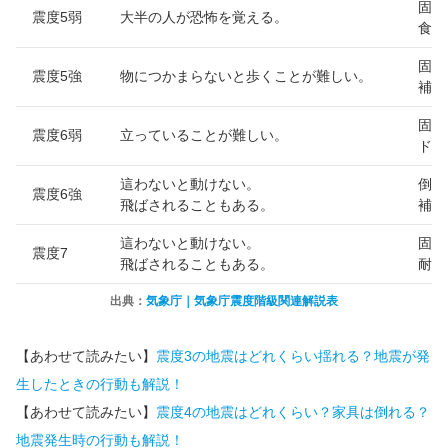
固定
震度5弱
大半の人が恐怖を覚える。
食器
固定
震度5強
物につかまらないと歩くことが難しい。
補強
固定
震度6弱
立っていることが難しい。
ドア
這わないと動けない。
倒れ
震度6強
飛ばされることもある。
補強
這わないと動けない。
固定
震度7
飛ばされることもある。
耐震
出典：
気象庁｜気象庁震度階級関連解説表
【あわせて読みたい】
震度3の地震はどれくらい揺れる？地震が発
生したときの行動も解説！
【あわせて読みたい】
震度4の地震はどれくらい？家具は倒れる？
地震発生時の行動も解説！