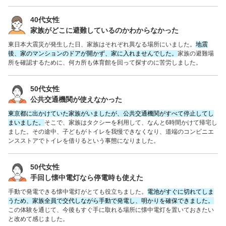
40代女性
家族がどこに避難しているのかわからなかった
東日本大震災が発生した日、家族はそれぞれ異なる場所にいました。
地震
後、家のマンションのドアが開かず、家に入れませんでした。
家族の避難場
所を確認するために、何カ所も体育館を回って探すのに苦労しました。
50代女性
公共交通機関が使えなかった
東京都に出かけていた家族がいましたが、公共交通機関がすべて停止してし
まいました。
そこで、家族はタクシーを利用して、なんと6時間かけて帰宅し
ました。その途中、子どもがトイレを我慢できなくなり、道端のコンビニエ
ンスストアでトイレを借りるという事態になりました。
50代女性
手回し懐中電灯なら停電時も使えた
手動で発電できる懐中電灯がとても役立ちました。
電池がすぐに切れてしま
うため、家族全員で交代しながら手動で発電し、明かりを確保できました。
この体験を通じて、今後もすぐ手に取れる場所に懐中電灯を置いておきたい
と改めて感じました。