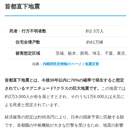
首都直下地震
死者・行方不明者数
約2.3万人
住宅全壊戸数
約61万棟
被害想定区域
茨城、栃木、群馬、埼玉、千葉、東京、
出典：
内閣府防災情報のページ｜地震災害
首都直下地震とは、今後30年以内に70%の確率で発生すると想定
されているマグニチュード7クラスの巨大地震です。
この地震では
約2万3,000人が命を落とすとされ、そのうち1万6,000人は火災に
よる死者と想定されています。
経済被害の想定は約95兆円に上り、日本の国家予算に匹敵する額
です。首都圏の中枢機能が大きな打撃を受けるため、地震の影響