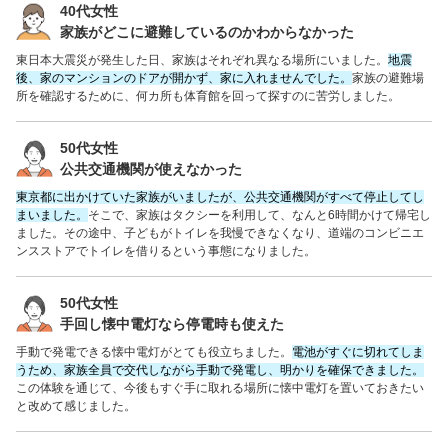
40代女性
家族がどこに避難しているのかわからなかった
東日本大震災が発生した日、家族はそれぞれ異なる場所にいました。
地震
後、家のマンションのドアが開かず、家に入れませんでした。
家族の避難場
所を確認するために、何カ所も体育館を回って探すのに苦労しました。
50代女性
公共交通機関が使えなかった
東京都に出かけていた家族がいましたが、公共交通機関がすべて停止してし
まいました。
そこで、家族はタクシーを利用して、なんと6時間かけて帰宅し
ました。その途中、子どもがトイレを我慢できなくなり、道端のコンビニエ
ンスストアでトイレを借りるという事態になりました。
50代女性
手回し懐中電灯なら停電時も使えた
手動で発電できる懐中電灯がとても役立ちました。
電池がすぐに切れてしま
うため、家族全員で交代しながら手動で発電し、明かりを確保できました。
この体験を通じて、今後もすぐ手に取れる場所に懐中電灯を置いておきたい
と改めて感じました。