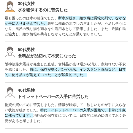
30代女性
水を確保するのに苦労した
最も困ったのは水の確保でした。
断水が続き、給水所は長蛇の列で、なかな
か手に入りませんでした。
最初は備蓄の水でしのぎましたが、不足しそうに
なり、風呂の残り湯や雨水を生活用水として活用しました。また、近隣住民
と協力し、給水情報を共有しながらなんとか乗り切りました。
50代男性
食料品が品切れて不安になった
阪神淡路大震災が発生した直後、食料品が売り場から消え、底知れない不安
を感じました。
特に、保存が効くパンやお米、インスタント食品など、日常
的に使う品々が消えていったことが印象的でした。
40代男性
トイレットペーパーの入手に苦労した
物資の買い占めに苦労しました。情報が錯綜して、欲しいものが手に入らな
い状況が続きました。
特にトイレットペーパーの入手が困難で、非常に印象
に残っています。
消耗品や保存食については、日常的に多めに備えておく必
要があると感じました。