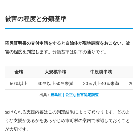
被害の程度と分類基準
罹災証明書の交付申請をすると自治体が現地調査をおこない、被
害の程度を判定します。
分類基準は以下の通りです。
全壊
大規模半壊
中規模半壊
50％以上
40％以上50％未満
30％以上40％未満
20
出典：
豊島区｜公正な被害認定調査
受けられる支援内容はこの判定結果によって異なります。どのよ
うな支援があるかをあらかじめ市町村の案内で確認しておくこと
が大切です。