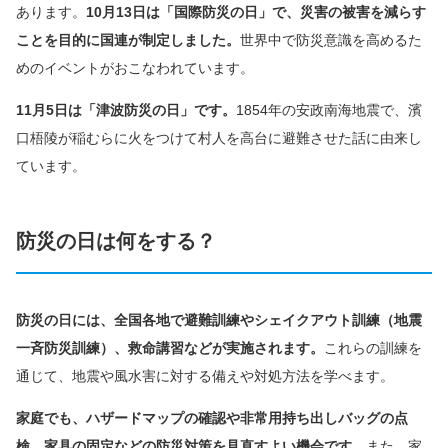
あります。
10月13日は「国際防災の日」で、災害の被害を減らす
ことを目的に国連が制定しました。
世界中で防災意識を高めるた
めのイベントがおこなわれています。
11月5日は「津波防災の日」です。
1854年の安政南海地震で、濱
口梧陵が稲むらに火をつけて村人を高台に避難させた話に由来し
ています。
防災の日は何をする？
防災の日には、全国各地で避難訓練やシェイクアウト訓練（地震
一斉防災訓練）、救命講習などが実施されます。
これらの訓練を
通じて、地震や風水害に対する備えや対処方法を学べます。
家庭でも、ハザードマップの確認や非常用持ち出しバッグの点
検、家具の固定などの防災対策を見直すよい機会です。
また、家