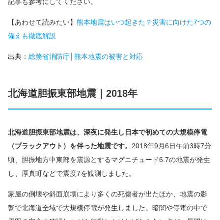
記事も参考にしてください。
【あわせて読みたい】
熊本地震はいつ起きた？災害に向けた7つの
備えも徹底解説
出典：
総務省消防庁│熊本地震の被害と対応
北海道胆振東部地震｜2018年
北海道胆振東部地震は、深夜に発生し日本で初めての大規模停電
（ブラックアウト）を伴った地震です。
2018年9月6日午前3時7分
頃、胆振地方中東部を震源とするマグニチュード6.7の地震が発生
し、厚真町などで震度7を観測しました。
家屋の倒壊や斜面崩壊により多くの死傷者が出たほか、地震の影
響で北海道全域で大規模停電が発生しました。暗闇や停電の中で